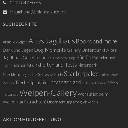
0171 847 60 65
traumhund@bolonka-zucht.de
SUCHBEGRIFFE
Altes Jagdhaus
Books and more
Aktuelle Welpen
Dog Moments
Gallery Unterpunkt Altes
Dank und Segen
Hündin
Jagdhaus
Geliebte Tiere
Kalender und
Hundebetreuung
Krankheiten und Tests
Naturpark
Terminplaner
Starterpaket
Mecklenburgische Schweiz
Rüde
Sukow
Tattoo
uncategorized
Tierheilpraktik
Video-
Pictures
Urlaub mit Hunden
Welpen-Gallery
Worauf ist beim
Tutorials
Welpenkauf zu achten?
Übernachtungsmöglichkeiten
AKTION HUNDERETTUNG