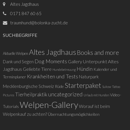
Altes Jagdhaus
0171 847 60 65
traumhund@bolonka-zucht.de
SUCHBEGRIFFE
Altes Jagdhaus
Books and more
Aktuelle Welpen
Dog Moments
Gallery Unterpunkt Altes
Dank und Segen
Hündin
Jagdhaus
Geliebte Tiere
Kalender und
Hundebetreuung
Krankheiten und Tests
Naturpark
Terminplaner
Starterpaket
Mecklenburgische Schweiz
Rüde
Sukow
Tattoo
uncategorized
Tierheilpraktik
Video-
Pictures
Urlaub mit Hunden
Welpen-Gallery
Worauf ist beim
Tutorials
Welpenkauf zu achten?
Übernachtungsmöglichkeiten