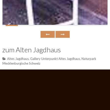
zum Alten Jagdhaus
Altes Jagdhaus
,
Gallery Unterpunkt Altes Jagdhaus
,
Naturpark
Mecklenburgische Schweiz
Das Alte Jagdhaus am Rande der Mecklenburgischen Schweiz
dient als Wirkungsstätte für Kunst, Schriftstellerei und Musik
sowie als Zuchtstätte der wundervollen Zarenhunderasse
‘Bolonka Zwetna’. Die Alleinlage außerhalb des kleinen,
mecklenburgischen Dorfes ist für kreative Tätigkeiten aller
Art hervorragend geeignet, die unmittelbare Nähe zur Natur
und die Ruhe ideal für das Aufwachsen und das Leben der