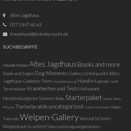
Altes Jagdhaus
0171 847 60 65
traumhund@bolonka-zucht.de
SUCHBEGRIFFE
Altes Jagdhaus
Books and more
Aktuelle Welpen
Dog Moments
Gallery Unterpunkt Altes
Dank und Segen
Hündin
Jagdhaus
Geliebte Tiere
Kalender und
Hundebetreuung
Krankheiten und Tests
Naturpark
Terminplaner
Starterpaket
Mecklenburgische Schweiz
Rüde
Sukow
Tattoo
uncategorized
Tierheilpraktik
Video-
Pictures
Urlaub mit Hunden
Welpen-Gallery
Worauf ist beim
Tutorials
Welpenkauf zu achten?
Übernachtungsmöglichkeiten