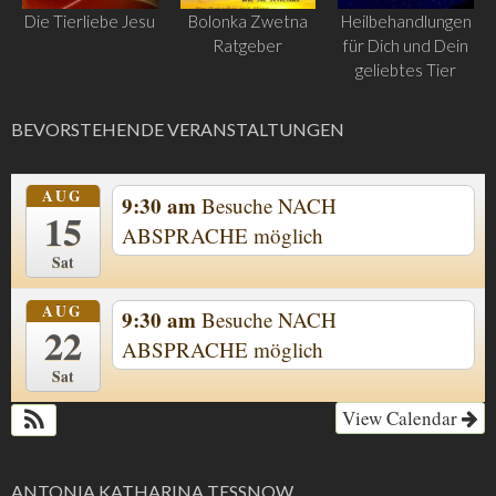
Die Tierliebe Jesu
Bolonka Zwetna
Heilbehandlungen
Ratgeber
für Dich und Dein
geliebtes Tier
BEVORSTEHENDE VERANSTALTUNGEN
AUG
9:30 am
Besuche NACH
15
ABSPRACHE möglich
Sat
AUG
9:30 am
Besuche NACH
22
ABSPRACHE möglich
Sat
View Calendar
ANTONIA KATHARINA TESSNOW