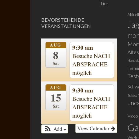
Tier
Aktuel
BEVORSTEHENDE
Ja
VERANSTALTUNGEN
mor
Mom
AUG
9:30 am
8
Alte
Besuche NACH
Hundeb
Sat
ABSPRACHE
Termi
möglich
Test
Schw
AUG
9:30 am
15
Sukow
Besuche NACH
unca
Sat
ABSPRACHE
möglich
Video
Ga
View Calendar
Add
Welpe