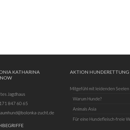
ONIA KATHARINA
AKTION HUNDERETTUNG
SNOW
Mitgefühl mit leidenden Seelen
ltes Jagdhaus
Warum Hunde?
171 847 60 65
Animals Asia
raumhund@bolonka-zucht.de
Für eine Hundefleisch-freie W
HBEGRIFFE