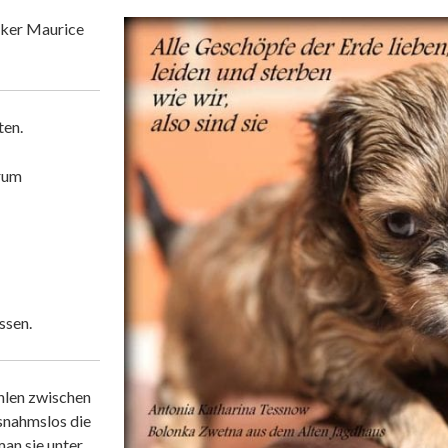
iker Maurice
ten.
rum
ssen.
hlen zwischen
snahmslos die
an sie unter