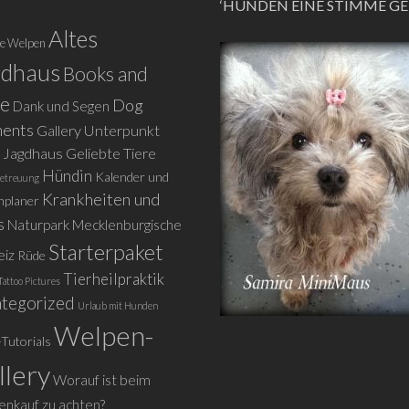
‘HUNDEN EINE STIMME GE
Altes
le Welpen
gdhaus
Books and
e
Dog
Dank und Segen
ents
Gallery Unterpunkt
s Jagdhaus
Geliebte Tiere
Hündin
Kalender und
etreuung
Krankheiten und
nplaner
s
Naturpark Mecklenburgische
Starterpaket
eiz
Rüde
Tierheilpraktik
Tattoo Pictures
tegorized
Urlaub mit Hunden
Welpen-
-Tutorials
llery
Worauf ist beim
nkauf zu achten?