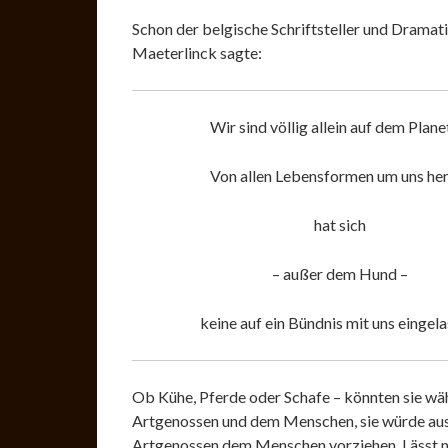
Schon der belgische Schriftsteller und Dramat
Maeterlinck sagte:
Wir sind völlig allein auf dem Plane
Von allen Lebensformen um uns he
hat sich
– außer dem Hund –
keine auf ein Bündnis mit uns eingela
Ob Kühe, Pferde oder Schafe – könnten sie wä
Artgenossen und dem Menschen, sie würde au
Artgenossen dem Menschen vorziehen. Lässt m