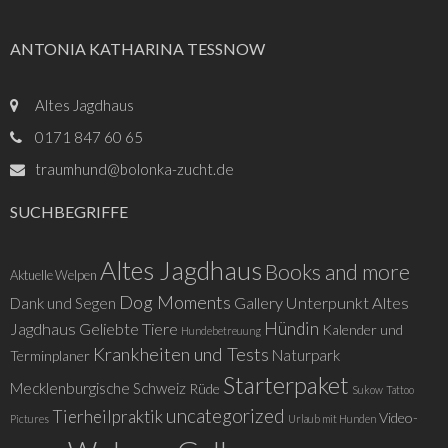
ANTONIA KATHARINA TESSNOW
Altes Jagdhaus
0171 847 60 65
traumhund@bolonka-zucht.de
SUCHBEGRIFFE
Altes Jagdhaus
Books and more
Aktuelle Welpen
Dog Moments
Gallery Unterpunkt Altes
Dank und Segen
Hündin
Jagdhaus
Geliebte Tiere
Kalender und
Hundebetreuung
Krankheiten und Tests
Naturpark
Terminplaner
Starterpaket
Mecklenburgische Schweiz
Rüde
Sukow
Tattoo
uncategorized
Tierheilpraktik
Video-
Pictures
Urlaub mit Hunden