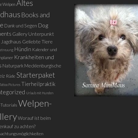
Altes
le Welpen
gdhaus
Books and
e
Dog
Dank und Segen
ents
Gallery Unterpunkt
s Jagdhaus
Geliebte Tiere
Hündin
Kalender und
etreuung
Krankheiten und
nplaner
s
Naturpark Mecklenburgische
Starterpaket
eiz
Rüde
Tierheilpraktik
Tattoo Pictures
tegorized
Urlaub mit Hunden
Welpen-
-Tutorials
llery
Worauf ist beim
nkauf zu achten?
achtungsmöglichkeiten