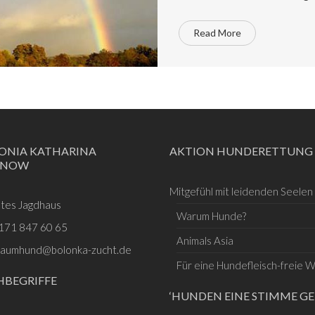
Read More
ONIA KATHARINA
AKTION HUNDERETTUNG
SNOW
Mitgefühl mit leidenden Seelen
ltes Jagdhaus
Warum Hunde?
171 847 60 65
Animals Asia
raumhund@bolonka-zucht.de
Für eine Hundefleisch-freie W
HBEGRIFFE
‘HUNDEN EINE STIMME GE