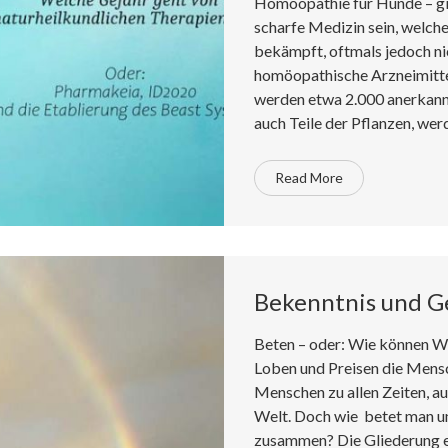
Homöopathie für Hunde – gib
scharfe Medizin sein, welch
bekämpft, oftmals jedoch ni
homöopathische Arzneimitte
werden etwa 2.000 anerkannt
auch Teile der Pflanzen, wer
Read More
Bekenntnis und G
Beten – oder: Wie können W
Loben und Preisen die Mensch
Menschen zu allen Zeiten, aus
Welt. Doch wie betet man un
zusammen? Die Gliederung e