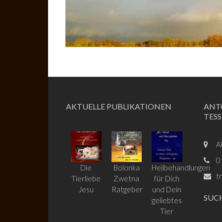
AKTUELLE PUBLIKATIONEN
ANT
TES
A
0
Die
Bolonka
Heilbehandlungen
t
Tierliebe
Zwetna
für Dich
Jesu
Ratgeber
und Dein
SUC
geliebtes
Tier