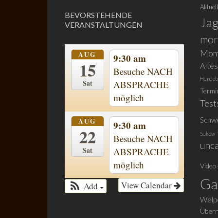
Aktuel
BEVORSTEHENDE
Ja
VERANSTALTUNGEN
mor
Mom
AUG
9:30 am
15
Alte
Besuche NACH
Hundeb
Sat
ABSPRACHE
Termi
möglich
Test
Schw
AUG
9:30 am
22
Sukow
Besuche NACH
unca
Sat
ABSPRACHE
möglich
Video
Ga
View Calendar
Add
Welpe
Übern