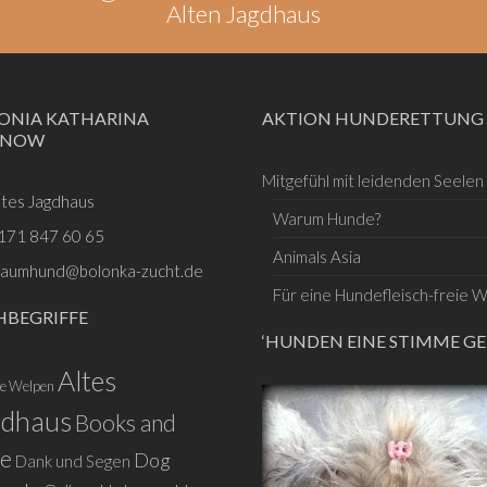
Alten Jagdhaus
ONIA KATHARINA
AKTION HUNDERETTUNG
SNOW
Mitgefühl mit leidenden Seelen
ltes Jagdhaus
Warum Hunde?
171 847 60 65
Animals Asia
raumhund@bolonka-zucht.de
Für eine Hundefleisch-freie W
HBEGRIFFE
‘HUNDEN EINE STIMME GE
Altes
le Welpen
gdhaus
Books and
e
Dog
Dank und Segen