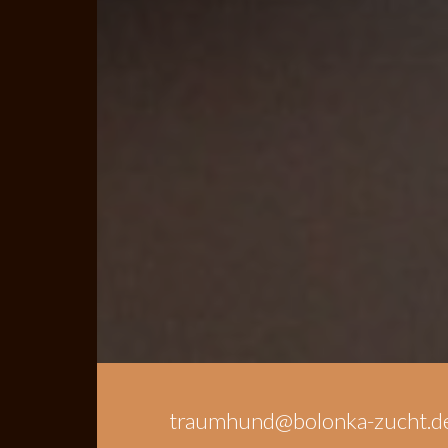
traumhund@bolonka-zucht.d