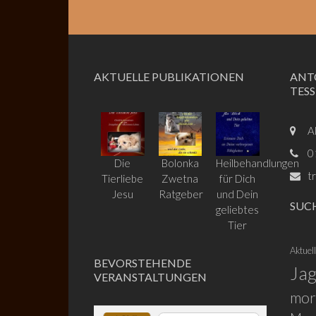
AKTUELLE PUBLIKATIONEN
ANT
TES
A
0
Die
Bolonka
Heilbehandlungen
t
Tierliebe
Zwetna
für Dich
Jesu
Ratgeber
und Dein
SUC
geliebtes
Tier
Aktuel
BEVORSTEHENDE
Ja
VERANSTALTUNGEN
mor