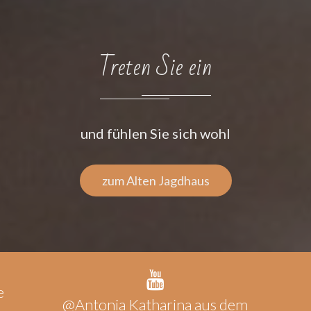
Treten Sie ein
und fühlen Sie sich wohl
zum Alten Jagdhaus
e
@Antonia Katharina aus dem