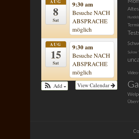
Mom
AUG
9:30 am
8
Alte
Besuche NACH
Hundeb
Sat
ABSPRACHE
Termi
möglich
Test
Schw
AUG
9:30 am
15
Sukow
Besuche NACH
unca
Sat
ABSPRACHE
möglich
Video
Ga
View Calendar
Add
Welpe
Übern
Co