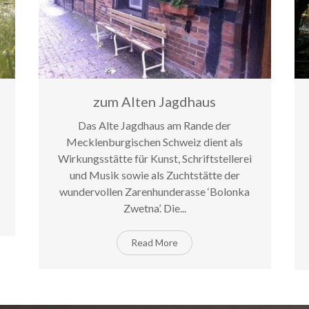
zum Alten Jagdhaus
Das Alte Jagdhaus am Rande der
ff
on
11
Jan
Comments Off
on
Mecklenburgischen Schweiz dient als
Biotop
zum
Wirkungsstätte für Kunst, Schriftstellerei
und
Alten
Naturparadies
Jagdhaus
und Musik sowie als Zuchtstätte der
wundervollen Zarenhunderasse ‘Bolonka
Zwetna’. Die...
Read More