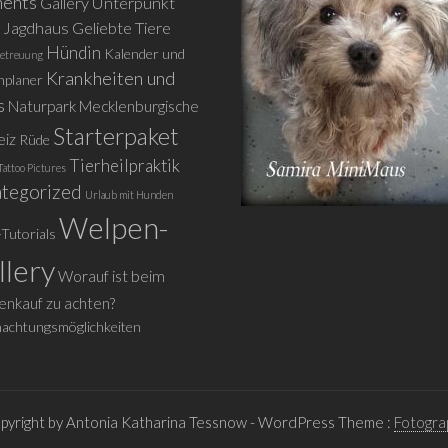
ents
Gallery Unterpunkt
s Jagdhaus
Geliebte Tiere
Hündin
Kalender und
etreuung
Krankheiten und
nplaner
s
Naturpark Mecklenburgische
Starterpaket
eiz
Rüde
Tierheilpraktik
Tattoo Pictures
tegorized
Urlaub mit Hunden
Welpen-
-Tutorials
llery
Worauf ist beim
nkauf zu achten?
achtungsmöglichkeiten
pyright by Antonia Katharina Tessnow
- WordPress Theme :
Fotogra