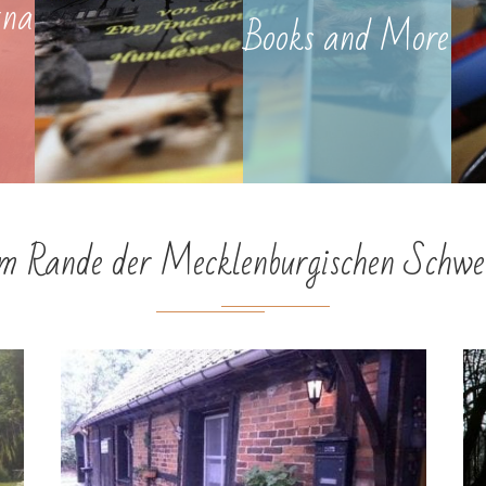
tna
Books and More
m Rande der Mecklenburgischen Schwe