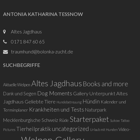
ANTONIA KATHARINA TESSNOW
Altes Jagdhaus
0171 847 60 65
traumhund@bolonka-zucht.de
SUCHBEGRIFFE
Altes Jagdhaus
Books and more
Aktuelle Welpen
Dog Moments
Gallery Unterpunkt Altes
Dank und Segen
Hündin
Jagdhaus
Geliebte Tiere
Kalender und
Hundebetreuung
Krankheiten und Tests
Naturpark
Terminplaner
Starterpaket
Mecklenburgische Schweiz
Rüde
Sukow
Tattoo
uncategorized
Tierheilpraktik
Video-
Pictures
Urlaub mit Hunden
Welpen-Gallery