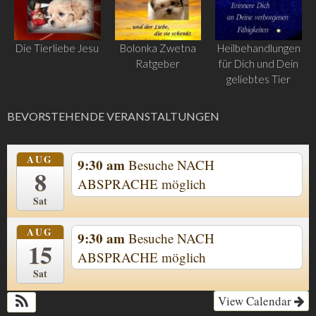
Die Tierliebe Jesu
Bolonka Zwetna
Heilbehandlungen
Ratgeber
für Dich und Dein
geliebtes Tier
BEVORSTEHENDE VERANSTALTUNGEN
AUG
9:30 am
Besuche NACH
8
ABSPRACHE möglich
Sat
AUG
9:30 am
Besuche NACH
15
ABSPRACHE möglich
Sat
View Calendar