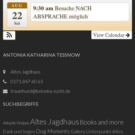
AUG
9:30 am
Besuche NACH
22
ABSPRACHE möglich
Sat
View Calendar
ANTONIA KATHARINA TESSNOW
Altes Jagdhaus
0171 847 60 65
traumhund@bolonka-zucht.de
SUCHBEGRIFFE
Altes Jagdhaus
Books and more
Aktuelle Welpen
Dog Moments
Gallery Unterpunkt Altes
Dank und Segen