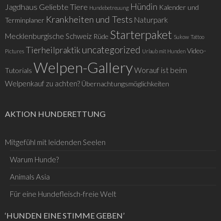
Hündin
Jagdhaus
Geliebte Tiere
Kalender und
Hundebetreuung
Krankheiten und Tests
Naturpark
Terminplaner
Starterpaket
Mecklenburgische Schweiz
Rüde
Sukow
Tattoo
uncategorized
Tierheilpraktik
Video-
Pictures
Urlaub mit Hunden
Welpen-Gallery
Worauf ist beim
Tutorials
Welpenkauf zu achten?
Übernachtungsmöglichkeiten
AKTION HUNDERETTUNG
Mitgefühl mit leidenden Seelen
Warum Hunde?
Animals Asia
Für eine Hundefleisch-freie Welt
‘HUNDEN EINE STIMME GEBEN’