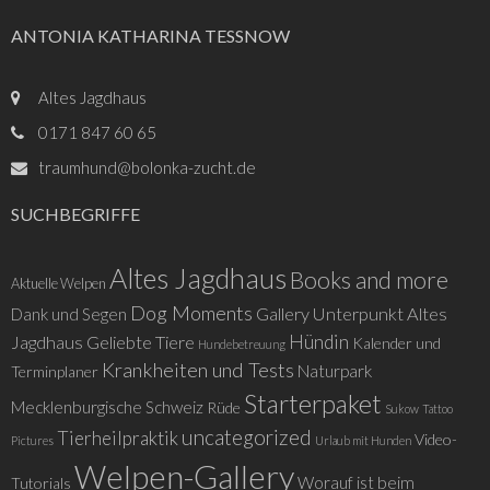
ANTONIA KATHARINA TESSNOW
Altes Jagdhaus
0171 847 60 65
traumhund@bolonka-zucht.de
SUCHBEGRIFFE
Altes Jagdhaus
Books and more
Aktuelle Welpen
Dog Moments
Gallery Unterpunkt Altes
Dank und Segen
Hündin
Jagdhaus
Geliebte Tiere
Kalender und
Hundebetreuung
Krankheiten und Tests
Naturpark
Terminplaner
Starterpaket
Mecklenburgische Schweiz
Rüde
Sukow
Tattoo
uncategorized
Tierheilpraktik
Video-
Pictures
Urlaub mit Hunden
Welpen-Gallery
Worauf ist beim
Tutorials