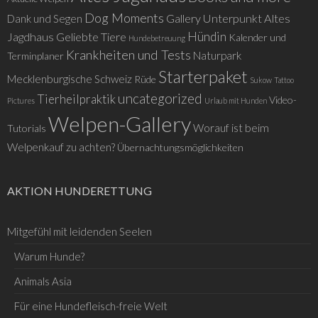
Dog Moments
Gallery Unterpunkt Altes
Dank und Segen
Hündin
Jagdhaus
Geliebte Tiere
Kalender und
Hundebetreuung
Krankheiten und Tests
Naturpark
Terminplaner
Starterpaket
Mecklenburgische Schweiz
Rüde
Sukow
Tattoo
uncategorized
Tierheilpraktik
Video-
Pictures
Urlaub mit Hunden
Welpen-Gallery
Worauf ist beim
Tutorials
Welpenkauf zu achten?
Übernachtungsmöglichkeiten
AKTION HUNDERETTUNG
Mitgefühl mit leidenden Seelen
Warum Hunde?
Animals Asia
Für eine Hundefleisch-freie Welt