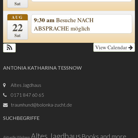
Sat
AUG
9:30 am
Besuche NACH
22
ABSPRACHE möglich
Sat
View Calendar
ANTONIA KATHARINA TESSNOW
Altes Jagdhaus
0171 847 60 65
traumhund@bolonka-zucht.de
SUCHBEGRIFFE
Altes Jagdhaus
Books and more
Aktuelle Welpen