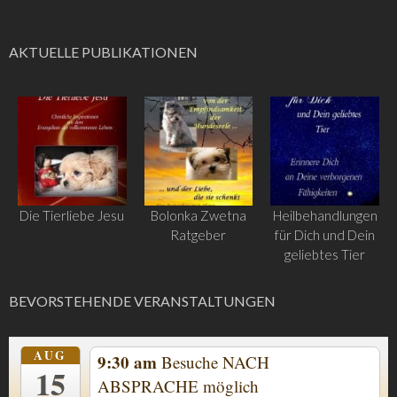
AKTUELLE PUBLIKATIONEN
Die Tierliebe Jesu
Bolonka Zwetna
Heilbehandlungen
Ratgeber
für Dich und Dein
geliebtes Tier
BEVORSTEHENDE VERANSTALTUNGEN
AUG
9:30 am
Besuche NACH
15
ABSPRACHE möglich